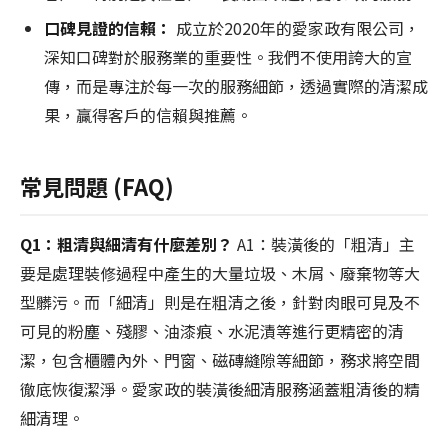
口碑見證的信賴：
成立於2020年的愛家政有限公司，
深知口碑對於服務業的重要性。我們不使用誇大的宣
傳，而是專注於每一次的服務細節，透過實際的清潔成
果，贏得客戶的信賴與推薦。
常見問題 (FAQ)
Q1：粗清與細清有什麼差別？
A1：裝潢後的「粗清」主
要是處理裝修過程中產生的大量垃圾、木屑、廢棄物等大
型髒污。而「細清」則是在粗清之後，針對肉眼可見及不
可見的粉塵、殘膠、油漆痕、水泥漬等進行更精密的清
潔，包含櫃體內外、門窗、磁磚縫隙等細節，務求將空間
徹底恢復潔淨。愛家政的裝潢後細清服務涵蓋粗清後的精
細清理。