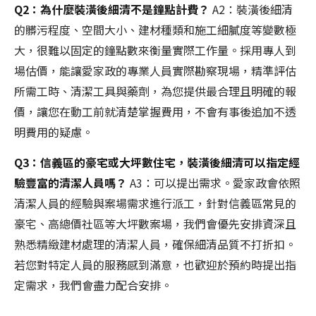
Q2：為什麼裝潢後細清不是鐘點計費？
A2：裝潢後細清
的髒污程度、空間大小、建材種類和施工細膩度等變數極
大，很難以固定的鐘點數來衡量實際工作量。採用專人到
場估價，能讓愛家政的專業人員實際勘察現場，精準評估
所需工時、清潔工具與藥劑，為您提供最合理且明確的報
價，讓您在動工前就清楚掌握費用，不會有事後追加不透
明費用的疑慮。
Q3：信義區的豪宅或大坪數住宅，裝潢後細清可以指定經
驗豐富的清潔人員嗎？
A3：可以提出需求。愛家政會依照
清潔人員的經驗與案場需求進行派工，針對信義區常見的
豪宅、高總價社區等大坪數案場，我們會優先安排資深且
熟悉精緻建材處理的清潔人員，確保細清品質不打折扣。
若您對特定人員的服務感到滿意，也歡迎於預約時提出指
定需求，我們會盡力配合安排。