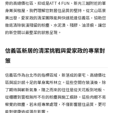
旁的高總價社區、抑或是ATT 4 FUN、新光三越附近的單
身菁英租屋，我們理解您對居住品質的堅持。從文山區景
美出發，愛家政的清潔團隊能夠快速抵達信義區，協助您
徹底清除裝潢殘留的粉塵、水泥漬、殘膠、油漆痕，讓您
的新空間以最整潔的狀態呈現。
信義區新居的清潔挑戰與愛家政的專業對
策
信義區作為台北市的指標區域，新落成的豪宅、高總價社
區與設計感十足的單身寓所林立。這些空間在裝潢後，除
了期待與嶄新氣象，隨之而來的往往是從天花板到地板、
從櫃體到窗框無所不在的粉塵與施工痕跡。這些肉眼不易
察覺的微塵，若未經專業處理，不僅影響居住品質，更可
能對健康造成潛在影響。