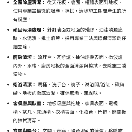
全面除塵清潔：
從天花板、牆面、櫃體表面到地板，
使用專業設備徹底吸塵、擦拭，清除施工期間產生的所
有粉塵。
頑固污漬處理：
針對牆面或地面的殘膠、油漆噴濺痕
跡、水泥漬、批土痕等，採用專業工法與環保清潔劑仔
細去除。
廚房清潔：
流理台、瓦斯爐、抽油煙機表面、微波爐
內外、水槽、廚房地板的全面清潔與擦拭，去除施工殘
留物。
衛浴清潔：
馬桶、洗手台、鏡子、淋浴間/浴缸、磁磚
縫、地板的徹底清潔，確保無垢、無異味。
客餐廳與臥室：
地板吸塵與拖地、家具表面、電視
櫃、茶几、床頭櫃、衣櫃表面、化妝台、門把、開關板
的擦拭清潔。
玄關與陽台：
玄關、走廊、陽台地面的清潔，移除施