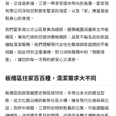
英，又或是新埔、江翠一帶享受退休時光的長輩，愛家政
有限公司深知您對居家整潔的渴望，以及「家」應當是放
鬆身心的港灣。
我們愛家政以文山區景美為總部，服務範圍涵蓋新北市板
橋區，專為忙碌的您提供價格親民、品質不輸名店的家庭
鐘點清潔服務。我們理解現代女性在職場與家庭間的平衡
挑戰，因此特別注重溝通，努力消除服務中的「預期落
差」，讓您的每一次預約都安心又滿意。
板橋區住家百百種，清潔需求大不同
板橋區因其發展歷史與區域特性，孕育出多元的居住型
態。從文化路沿線的嶄新社區大樓，擁有現代化格局與公
設；到府中商圈、江翠附近相對較舊的公寓，可能面臨磁
磚縫隙、油垢積年累月的問題；或是許多雙北通勤族在板