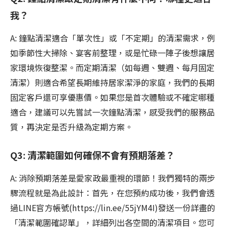
我？
A: 鐘點清潔適合「單次性」或「不定期」的清潔需求，例
如季節性大掃除、宴客前整理，或是忙碌一陣子後想讓居
家環境恢復整潔。而定期清潔（如每週、雙週、每月固定
清潔）則適合希望長期維持居家潔淨的家庭，我們的長期
固定客戶還可享優惠價。如果您是首次體驗或不確定哪種
適合，建議可以先嘗試一次鐘點清潔，感受我們的服務品
質，再決定是否升級為定期方案。
Q3: 清潔範圍如何確保不會有預期落差？
A: 消除預期落差是愛家政最重視的環節！我們獨特的兩步
驟流程就是為此設計：首先，在您預約成功後，我們會透
過LINE官方帳號(https://lin.ee/55jYM4I)發送一份詳盡的
「清潔範圍確認單」，詳細列出各空間的清潔項目。您可