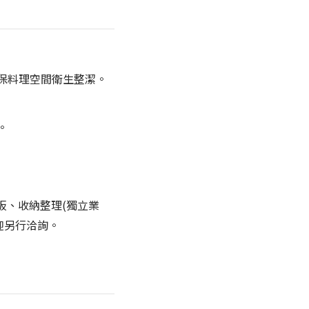
保料理空間衛生整潔。
。
板、收納整理(獨立業
迎另行洽詢。