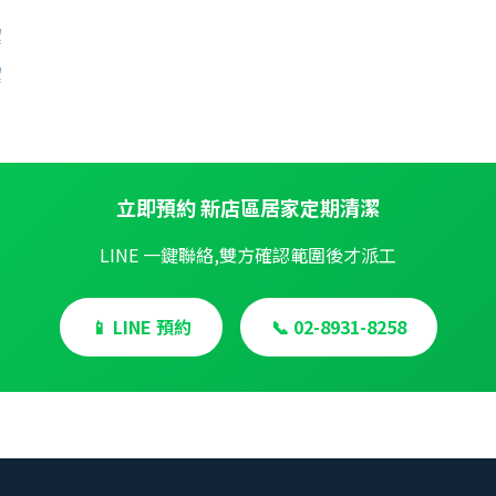
潔
潔
立即預約 新店區居家定期清潔
LINE 一鍵聯絡,雙方確認範圍後才派工
📱 LINE 預約
📞 02-8931-8258