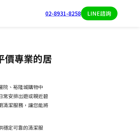
02-8931-8258
LINE諮詢
平價專業的居
醫院、裕隆城購物中
日常安排出遊或親近碧
期清潔服務，讓您能將
供穩定可靠的清潔服