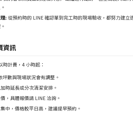
工。
理:
從預約時的 LINE 確認單到完工時的現場驗收，都努力建
理。
價資訊
以時計費，4 小時起：
 起，依坪數與現場狀況會有調整。
以加時延長或分次清潔安排。
，具體報價請 LINE 洽詢。
求集中，價格較平日高，建議提早預約。