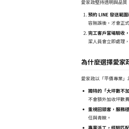
愛家政堅持透明與品質
預約 LINE 發送範
容無誤後，才會正
完工客戶當場驗收，
潔人員會立即處理
為什麼選擇愛家
愛家政以「平價專業」
獨特的「大坪數不加
不會額外加收坪數
重視回頭客，服務穩
任與青睞。
專業派工，經驗匹配