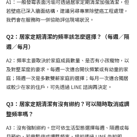
A1：一般發霉表面污垢可透過居家定期清潔加強清潔，但
若壁癌已深入牆面結構，建議另尋專業除壁癌工程處理，
我們會在服務時一併協助評估現場狀況。
Q2：居家定期清潔的頻率該怎麼選擇？（每週／隔
週／每月）
A2：頻率主要取決於家庭成員數量、是否有小孩寵物，以
及對整潔度的要求。每週一次適合開伙頻繁或有幼童的家
庭；隔週一次是多數雙薪家庭的選擇；每月一次適合獨居
或較少在家的住戶，可先透過 LINE 諮詢再決定。
Q3：居家定期清潔有沒有綁約？可以隨時取消或調
整頻率嗎？
A3：沒有強制綁約。您可依生活型態選擇每週、隔週或每
月預約，若需暫停或調整頻率，提前透過 LINE 告知即