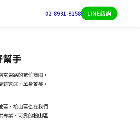
02-8931-8258
LINE諮詢
好幫手
南京東路的繁忙商圈，
雙薪家庭、單身菁英，
地區，松山區也在我們
供專業、可靠的
松山區