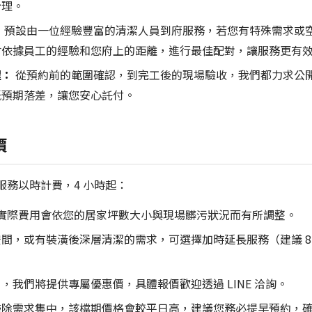
合理。
：
預設由一位經驗豐富的清潔人員到府服務，若您有特殊需求或
會依據員工的經驗和您府上的距離，進行最佳配對，讓服務更有
程：
從預約前的範圍確認，到完工後的現場驗收，我們都力求公
低預期落差，讓您安心託付。
價
服務以時計費，4 小時起：
實際費用會依您的居家坪數大小與現場髒污狀況而有所調整。
間，或有裝潢後深層清潔的需求，可選擇加時延長服務（建議 8
，我們將提供專屬優惠價，具體報價歡迎透過 LINE 洽詢。
掃除需求集中，該檔期價格會較平日高，建議您務必提早預約，