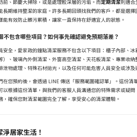
訪前、節慶大掃除，或是處理較深層的污垢。而
定期清潔
則適合
能長期維持整潔的家庭。許多長期回頭找我們的客戶，都是選擇
樣能有效防止髒污累積，讓家一直保持在舒適宜人的狀態。
務範圍不包含哪些項目？如何事先確認避免預期落差？
員安全，愛家政的鐘點清潔服務不包含以下項目：櫃子內部、冰
等）、玻璃內外側清潔、外窗高空清潔、天花板清潔、專業收納
排泄物處理、特殊石材拋光，以及任何可能危害人員安全或涉及
在您預約後，會透過 LINE 傳送「服務範圍確認單」。這份
可以根據這份清單，與我們的客服人員溝通您的特殊需求或疑問
務，確保您對清潔範圍完全了解，享受安心的清潔體驗。
潔淨居家生活！