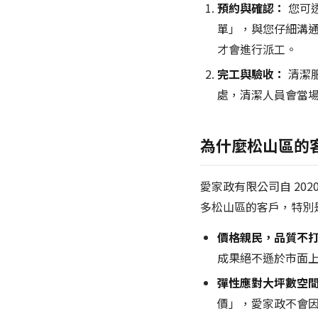
預約與確認：
您可透
單」，與您仔細溝
才會進行派工。
完工與驗收：
清潔
處，清潔人員會當
為什麼松山區的
愛家政有限公司自 20
多松山區的客戶，特別
價格親民，品質不
成果絕不遜於市面
彈性應對大坪數空
價」，愛家政不會