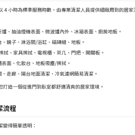
以 4 小時為標準服務時數，由專業清潔人員提供細緻周到的居
斯爐、抽油煙機表面、微波爐內外、冰箱表面、廚房地板。
台、鏡子、淋浴間/浴缸、磁磚縫、地板。
/擦拭、家具擦拭、電視櫃、茶几、門把、開關板。
櫃表面、化妝台、地板吸塵/擦拭。
關、走廊、陽台地面清潔、冷氣濾網簡易清潔。
您打造一個從進門到臥室都舒適清爽的居家環境。
潔流程
潔變得簡單透明：