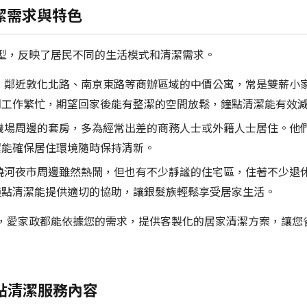
潔需求與特色
型，反映了居民不同的生活模式和清潔需求。
：
鄰近敦化北路、南京東路等商辦區域的中價公寓，常是雙薪小
們工作繁忙，期望回家後能有整潔的空間放鬆，鐘點清潔能有效
機場周邊的套房，多為經常出差的商務人士或外籍人士居住。他
潔能確保居住環境隨時保持清新。
饒河夜市周邊雖然熱鬧，但也有不少靜謐的住宅區，住著不少退
鐘點清潔能提供適切的協助，讓銀髮族輕鬆享受居家生活。
，愛家政都能依據您的需求，提供客製化的居家清潔方案，讓您
鐘點清潔服務內容