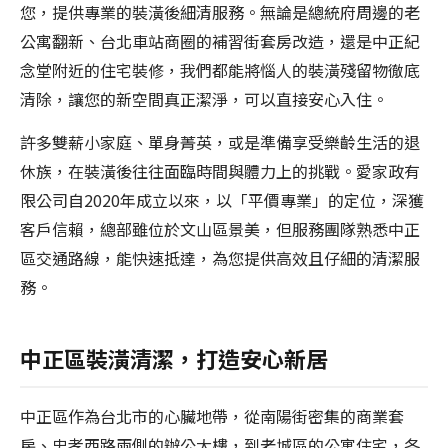
您，提供專業的裝潢後細清服務。無論是總統府周邊的老
公寓翻新、台北車站商圈的補習街套房改造，還是中正紀
念堂附近的住宅裝修，我們都能將惱人的裝潢殘留物徹底
清除，讓您的新空間真正潔淨，可以直接安心入住。
許多雙薪小家庭、單身菁英，或是準備享受樂齡生活的退
休族，在裝潢後往往面臨時間與體力上的挑戰。愛家政有
限公司自2020年成立以來，以「平價專業」的定位，深獲
客戶信賴，總部雖位於文山區景美，但服務團隊熟悉中正
區交通路線，能快速抵達，為您提供高效且仔細的清潔服
務。
中正區裝潢清潔，打造安心新居
中正區作為台北市的心臟地帶，從南陽街密集的商業套
房、忠孝西路兩側的辦公大樓，到老城區的公寓住宅，各