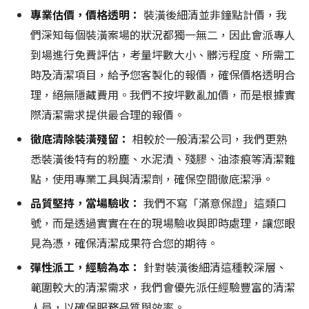
專業估價，價格透明：
裝潢後細清並非鐘點計價，我
們深知每個裝潢案場的狀況都獨一無二，因此會派專人
到場進行免費評估，考量坪數大小、髒污程度、所需工
時及清潔項目，給予您客製化的報價，確保價格透明合
理，絕無隱藏費用。我們不按坪數亂加價，而是根據實
際清潔需求提供最合理的報價。
徹底清除裝潢殘留：
相較於一般清潔公司，我們更熟
悉裝潢後特有的粉塵、水泥漬、殘膠、油漆痕等清潔難
點，使用專業工具與清潔劑，確保空間徹底潔淨。
品質堅持，當場驗收：
我們不寫「滿意保證」這類口
號，而是透過實實在在的現場驗收與即時處理，讓您眼
見為憑，確保清潔成果符合您的期待。
彈性派工，經驗為本：
針對裝潢後細清這種較深層、
範圍較大的清潔需求，我們會優先派任經驗豐富的清潔
人員，以確保服務品質與效率。