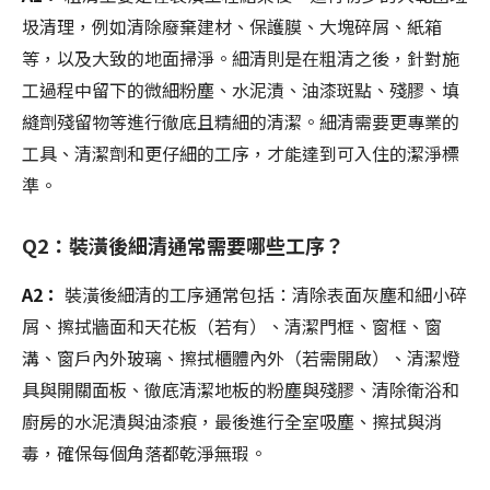
圾清理，例如清除廢棄建材、保護膜、大塊碎屑、紙箱
等，以及大致的地面掃淨。細清則是在粗清之後，針對施
工過程中留下的微細粉塵、水泥漬、油漆斑點、殘膠、填
縫劑殘留物等進行徹底且精細的清潔。細清需要更專業的
工具、清潔劑和更仔細的工序，才能達到可入住的潔淨標
準。
Q2：裝潢後細清通常需要哪些工序？
A2：
裝潢後細清的工序通常包括：清除表面灰塵和細小碎
屑、擦拭牆面和天花板（若有）、清潔門框、窗框、窗
溝、窗戶內外玻璃、擦拭櫃體內外（若需開啟）、清潔燈
具與開關面板、徹底清潔地板的粉塵與殘膠、清除衛浴和
廚房的水泥漬與油漆痕，最後進行全室吸塵、擦拭與消
毒，確保每個角落都乾淨無瑕。