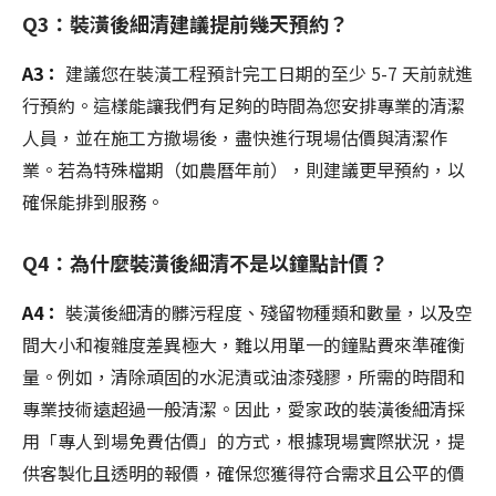
Q3：裝潢後細清建議提前幾天預約？
A3：
建議您在裝潢工程預計完工日期的至少 5-7 天前就進
行預約。這樣能讓我們有足夠的時間為您安排專業的清潔
人員，並在施工方撤場後，盡快進行現場估價與清潔作
業。若為特殊檔期（如農曆年前），則建議更早預約，以
確保能排到服務。
Q4：為什麼裝潢後細清不是以鐘點計價？
A4：
裝潢後細清的髒污程度、殘留物種類和數量，以及空
間大小和複雜度差異極大，難以用單一的鐘點費來準確衡
量。例如，清除頑固的水泥漬或油漆殘膠，所需的時間和
專業技術遠超過一般清潔。因此，愛家政的裝潢後細清採
用「專人到場免費估價」的方式，根據現場實際狀況，提
供客製化且透明的報價，確保您獲得符合需求且公平的價