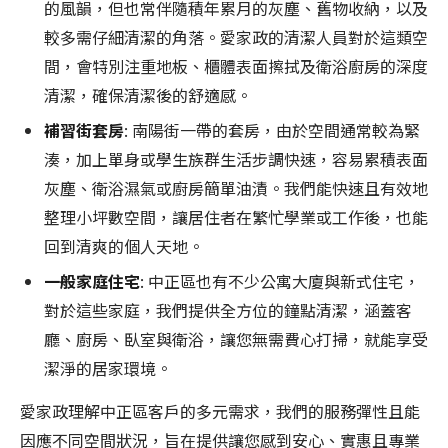
的風韻，但也常伴隨積年累月的灰塵、舊物收納，以及
較多需仔細清潔的角落。愛家政的清潔人員對於這類空
間，會特別注重地板、櫃體表面擦拭及衛浴廚房的深度
清潔，確保清潔後的舒適感。
補習街套房
: 南陽街一帶的套房，由於空間通常較為緊
湊，加上單身或學生族群生活步調快速，容易累積表面
灰塵、衛浴濕氣或廚房簡單油漬。我們能快速且有效地
整理小坪數空間，讓居住者在繁忙學業或工作後，也能
回到清爽的個人天地。
一般家庭住宅
: 中正區也有不少公寓大廈與新式住宅，
對於這些家庭，我們提供全方位的鐘點清潔，涵蓋客
廳、廚房、臥室與衛浴，讓您無需費心打掃，就能享受
潔淨的居家環境。
愛家政理解中正區客戶的多元需求，我們的服務彈性且能
因應不同空間狀況，旨在提供讓您感到安心、實惠且專業